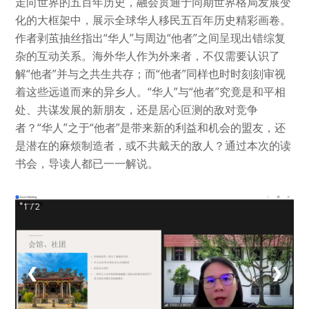
走向世界的五百年历史，融会贯通于同期世界格局发展变
化的大框架中，展示全球华人移民五百年历史精彩画卷。
作者剥茧抽丝指出“华人”与周边“他者”之间呈现出错综复
杂的互动关系。海外华人作为外来者，不仅需要认识了
解“他者”并与之共生共存；而“他者”同样也时时刻刻审视
着这些远道而来的异乡人。“华人”与“他者”究竟是和平相
处、共谋发展的新朋友，还是居心叵测的敌对竞争
者？“华人”之于“他者”是带来新的利益和机会的盟友，还
是潜在的麻烦制造者，或不共戴天的敌人？通过本次的读
书会，导读人都已一一解说。
1 / 2
❮
❯