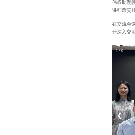
伟权助理
讲师萧雯
在交流会
开深入交
1 / 3
❮