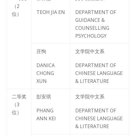
（2
TEOH JIA EN
DEPARTMENT OF
位）
GUIDANCE &
COUNSELLING
PSYCHOLOGY
庄恂
文学院中文系
DANICA
DEPARTMENT OF
CHONG
CHINESE LANGUAGE
XUN
& LITERATURE
二等奖
彭安琪
文学院中文系
（3
PHANG
DEPARTMENT OF
位）
ANN KEI
CHINESE LANGUAGE
& LITERATURE