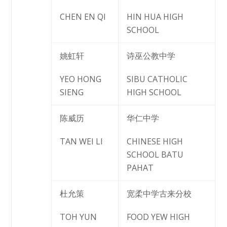
CHEN EN QI
HIN HUA HIGH
SCHOOL
姚虹轩
诗巫公教中学
YEO HONG
SIBU CATHOLIC
SIENG
HIGH SCHOOL
陈威历
华仁中学
TAN WEI LI
CHINESE HIGH
SCHOOL BATU
PAHAT
杜允策
宽柔中学古来分校
TOH YUN
FOOD YEW HIGH