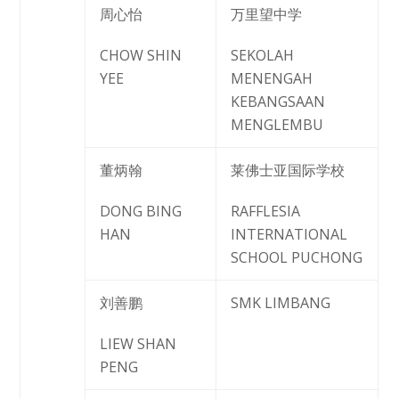
周心怡
万里望中学
CHOW SHIN
SEKOLAH
YEE
MENENGAH
KEBANGSAAN
MENGLEMBU
董炳翰
莱佛士亚国际学校
DONG BING
RAFFLESIA
HAN
INTERNATIONAL
SCHOOL PUCHONG
刘善鹏
SMK LIMBANG
LIEW SHAN
PENG