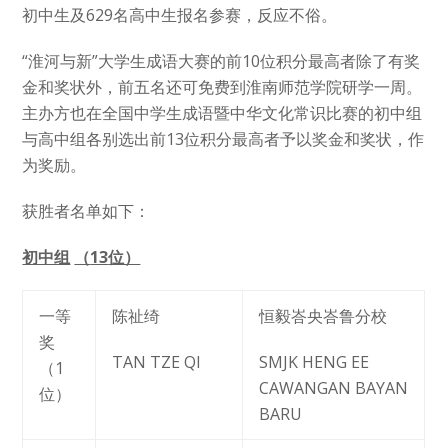
初中生及629名高中生报名参赛，反应不俗。
“淮河与新”大学生成语大赛的前10位积分最高者除了有奖
金和奖状外，前五名还可免费到淮南师范学院研学一周。
主办方也在全国中学生成语暨中华文化常识比赛的初中组
与高中组各别选出前13位积分最高者予以奖金和奖状，作
为奖励。
获胜者名单如下：
初中组
（
13
位）
一等
陈祉绮
恒毅峇央峇鲁分校
奖
TAN TZE QI
SMJK HENG EE
（1
CAWANGAN BAYAN
位）
BARU