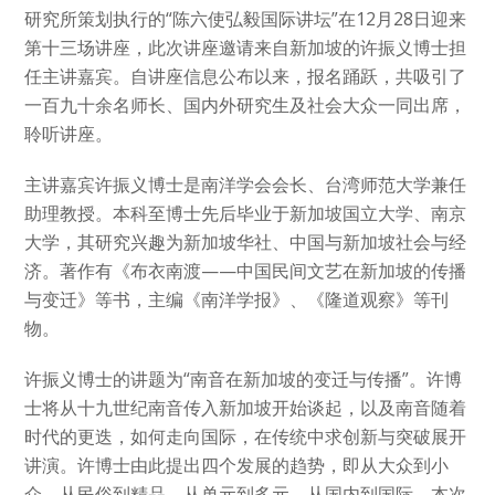
研究所策划执行的“陈六使弘毅国际讲坛”在12月28日迎来
第十三场讲座，此次讲座邀请来自新加坡的许振义博士担
任主讲嘉宾。自讲座信息公布以来，报名踊跃，共吸引了
一百九十余名师长、国内外研究生及社会大众一同出席，
聆听讲座。
主讲嘉宾许振义博士是南洋学会会长、台湾师范大学兼任
助理教授。本科至博士先后毕业于新加坡国立大学、南京
大学，其研究兴趣为新加坡华社、中国与新加坡社会与经
济。著作有《布衣南渡——中国民间文艺在新加坡的传播
与变迁》等书，主编《南洋学报》、《隆道观察》等刊
物。
许振义博士的讲题为“南音在新加坡的变迁与传播”。许博
士将从十九世纪南音传入新加坡开始谈起，以及南音随着
时代的更迭，如何走向国际，在传统中求创新与突破展开
讲演。许博士由此提出四个发展的趋势，即从大众到小
众、从民俗到精品、从单元到多元、从国内到国际。本次