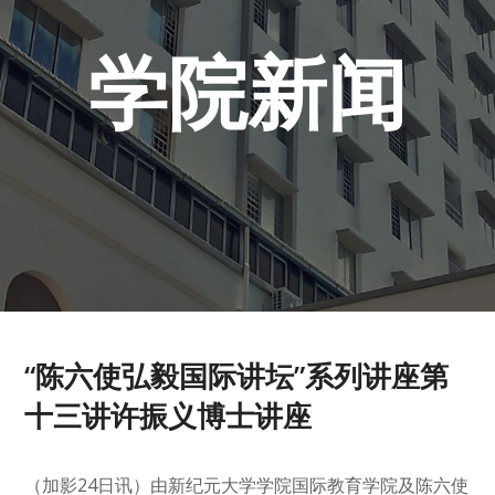
学院新闻
“陈六使弘毅国际讲坛”系列讲座第
十三讲许振义博士讲座
（加影24日讯）由新纪元大学学院国际教育学院及陈六使