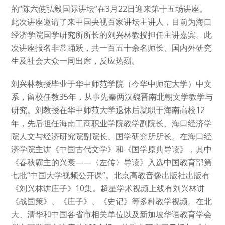
的“陈六使弘毅国际讲坛”在3月22日迎来第十五场讲座。
此次讲座邀请了来中国央视百家讲坛主讲人，目前为海口
经济学院国学研究所所长的刘兴林教授担任主讲嘉宾。此
次讲座报名非常踊跃，共一百五十余名师长、国内外研究
生及社会大众一同出席，反应热烈。
刘兴林教授毕业于华中师范学院（今华中师范大学）中文
系，留校任教35年，从事先秦两汉魏晋南北朝文学教学与
研究。刘教授在华中师范大学退休后就职于海南高校12
年，先后担任海南工商职业学院教学副院长、海口经济学
院人文与经济研究院副院长、国学研究所所长。在海口经
济学院主讲《中国古代文学》和《国学原典导读》，其中
《春秋霸主的兴衰——〈左传〉导读》入选中国教育部第
七批“中国大学视频公开课”。北京高教音像出版社出版有
《刘兴林讲庄子》10集。超星学术视频上线有刘兴林讲
《战国策》、《庄子》、《史记》等多种教学视频。在北
大、清华和中国各省市相关单位以及新加坡华语教育学会