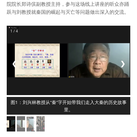
院院长郑诗傧副教授主持，参与这场线上讲座的听众亦踊
跃与刘教授就秦国的崛起与灭亡等问题做出深入的交流。
1 / 4
❮
❯
图1：刘兴林教授从“秦”字开始带我们走入大秦的历史故事
里。