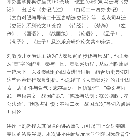
举办国学原典讲座共160余场。他重点研究司马迁与《史
记》，出版有《史记点注》、《白话二十四史·史记》、
《文白对照与导读二十五史精选·史记》等。发表司马迁
《史记》系列论文10余篇，《诗经》、《楚辞》、《左
传》、《国语》、《战国策》、《论语》、《孟子》、
《荀子》、《庄子》及汉乐府研究论文共30余篇。
刘教授此次演讲主题为“大秦崛起的步伐与原因”，他主要
从“秦”字的解读、秦与中国、秦崛起历程，从西周附庸到
一统天下，以及秦崛起的因素进行讲解。结合历史典例对
这些内容进行深度剖析。他总结了《大秦崛起》的几个因
素，从“血性与骨气：志存高远，同仇敌忾”、“崇文与尚
武：春秋崇文，战国尚武”、“德政与法制：穆公德政，孝
公法治”、“围攻与封锁：春秋二次，战国五次”等切入点展
开讨论。
讲座上刘教授以其深厚的讲故事功力引起了听众对秦朝、
秦国的浓厚兴趣。本次讲座由新纪元大学学院国际教育学