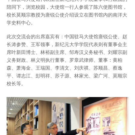
陪同下，浏览校园，大使馆一行人参观了陈六使图书馆，
校长莫顺宗教授为唐锐公使介绍设立在图书馆内的南洋大
学史料中心。
此次交流会的出席嘉宾有：中国驻马大使馆唐锐公使、赵
长涛参赞、王军领事，新纪元大学学院代表则有董事会主
席叶新田博士、林裕副主席、邹寿汉义务秘书、刘耀宗副
义务财政、林义明执行董事、罗章武律师、董事：黄柏
森、萧海金、王瑞国、李清文、刘庆祺、苏顺昌、蔡逸
平、谭志江、彭明祥、苏子源、林家光、梁广河、莫顺宗
校长等。
1 / 6