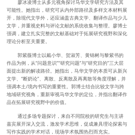
廖冰凌博士从多元视角探讨马华文学研究方法及其
可能性。她指出，研究可从内外部路径及多样文本材料展
开，除现代文学外，还应涵盖古典文学、翻译作品与少儿
文学，并重视史料与评论文献的系统收集与整理。廖博士
强调，建立扎实完整的文献基础对于拓展研究视野和深化
理论分析至关重要。
郭紫薇博士以戴小华、贺淑芳、黄锦树与黎紫书的
作品为例，从“问题意识”“研究问题”与“研究目的”三大层
面提出新的解读路径。她指出，马华文学的本质可从新兴
文学、“断奶论”、离散、反离散及再离散等角度理解，并
强调本土/境内书写的重要性。郭博士结合比较文学与跨
地域研究视角，重新审视马华文学的定位，并指出翻译作
品在拓展研究视野中的价值。
通过多场专题探讨，来自不同院校的研究生与主讲
嘉宾展开深入交流，激发学术思维，促成兼具理论探索与
写作实践的学术对话，现场学术氛围热烈而充实。