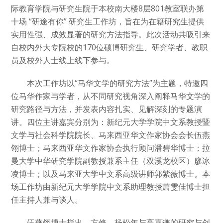
际教育学院与研究生院于本校南大楼8层801教室联办第
十场 “研途有你” 研究生工作坊，旨在为在籍研究生提供
实用性强、成效显著的研究方法指导。此次活动共吸引来
自校内外大专院校的170位硕博研究生、研究学者、教职
员及校外人士线上线下参与。
本次工作坊以“马华文学的研究方法”为主题，特邀四
位马华作家与学者，从不同研究视角深入阐释马华文学的
研究路径与方法，并发表内容扎实、见解深刻的专题演
讲。四位主讲嘉宾分别为：新纪元大学学院中文系教授暨
文学与社会科学院院长、马来西亚华文作家协会会长伍燕
翎博士；马来西亚华文作家协会执行顾问潘碧华博士；拉
曼大学中华研究学院副教授兼系主任（双溪龙校区）廖冰
凌博士；以及马来亚大学中文系高级讲师郭紫薇博士。本
场工作坊由新纪元大学学院中文系助理教授萧雯佳博士担
任主持人兼与谈人。
伍燕翎博士指出，方修、杨松年与高嘉谦的研究与创