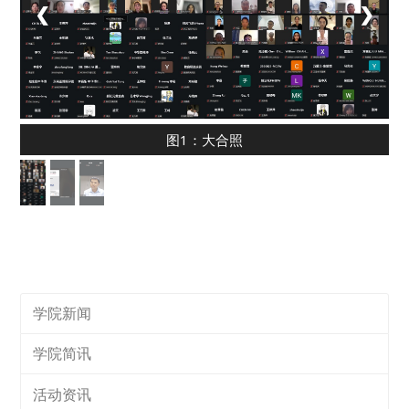
❮
❯
图1：大合照
学院新闻
学院简讯
活动资讯