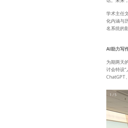
话。未来
学术主任
化内涵与
名系统的
AI助力写
为期两天
讨会特设
ChatG
1 / 5