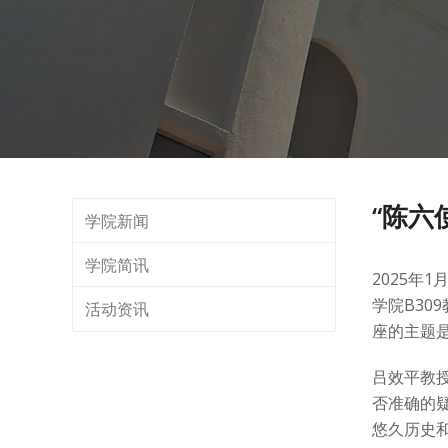
“陈六
学院新闻
学院简讯
2025年
学院B3
活动资讯
座的主题
吕效平教
否准确的
悠久历史