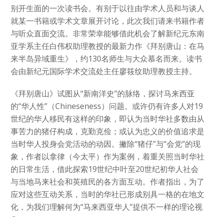
别开生面的一次读书会。有别于以往由学术人员和与谈人
就某一书籍或学术文章展开讨论，此次我们请来书籍作者
与听众直面交流。非常荣幸能够借此机会了解新纪元东南
亚学系主任白伟权助理教授的最新力作《拜别唐山：在马
来半岛异域重生》，约130名师生与大众慕名而来。读书
会由新纪元国际学术交流处主任廖筱纹助理教授主持。
《拜别唐山》试图从“新南洋史”的脉络，探讨马来西亚
的“华人性”（Chineseness）问题。或许仍有许多人对19
世纪的华人移民有这样的印象，即认为当时华社多数由从
事苦力的猪仔构成，克勤克俭；或认为忠义的价值追求是
当时华人投身会党活动的动因。撇除“猪仔”与“会党”的现
象，作者以拿律（今太平）作为案例，着重关照当时华社
的日常生活，借此探索19世纪中叶至20世纪初华人社会
与当地马来社会和英殖民的各方面互动。作者指出，为了
应对这些互动关系，当时的华社已形成别具一格的在地文
化，为我们理解何为“马来西亚华人”提供不一样的理论视