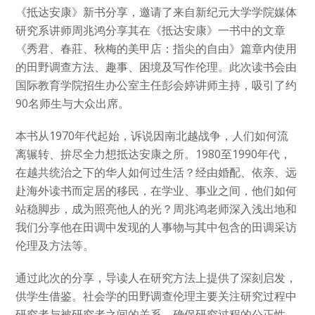
《抵达安康》新书分享，邀请了来自新纪元大学学院媒体
研究系讲师周兆鸿分享其在《抵达安康》一书中的文章
《秀君、春莊、秋梅的美甲店：指尖的自由》篇章内使用
的田野调查方法、趣事、困境及写作伦理。此次读书会由
国际教育学院招生办公室主任彭会婷讲师主持，吸引了约
90名师生与大众出席。
本书从1970年代起始，诉说因南北越战争，人们如何流
离辗转、拚尽全力想抵达安康之所。1980至1990年代，
在越共统治之下的华人如何过生活？经由婚配、依亲、远
赴海外读书而定居的移民，在学业、事业之间，他们如何
站稳脚步，成为照亮他人的光？周兆鸿老师深入浅出地和
我们分享他在田调中发现的人事物与其中包含的田调采访
伦理及方法等。
通过此次的分享，导读人在研究方法上提供了深刻启发，
供学生借鉴。社会学的田野调查伦理主要关注研究过程中
研究者与被研究者之间的关系，确保研究过程的公正性、