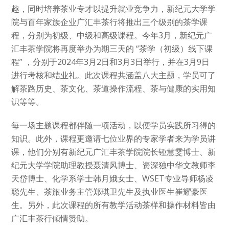
趣，同时培养茶业专才以提升就业竞争力，新纪元大学学
院与百年家族企业广汇丰茶行将推出三个级别的茶学课
程，分别为初级、中级和高级课程。今年3月，新纪元广
汇丰茶学院将再度举办为期三天的 “茶学（初级）线下课
程” ，分别于2024年3月2日和3月3日举行，并在3月9日
进行考核和结业礼。此次课程共涵盖八大主题，学员可了
解茶路历史、茶文化、茶道操作流程、茶与健康的实用知
识等等。
每一场主题课程都伴随一项活动，以便学员实践所习得的
知识。此外，课程更邀请七位业界的专家学者来为学员讲
课，他们分别有新纪元广汇丰茶学院院长锺慧雯博士、新
纪元大学学院助理教授聂清风博士、资深独中华文教师李
天岱博士、化学系学士韩月娥女士、WSET专业导师杨凌
聪先生、茶旅业务主管郑琪卫先生及执业医生崔耀豪医
生。另外，此次课程的所有教学活动茶样和操作材料皆由
广汇丰茶行倾情赞助。