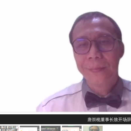
唐崇桅董事长致开场