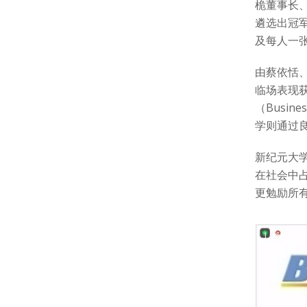
桅董事长
遴选出冠军、
及每人一
由蔡依恬
临场表现
（Busi
学则通过
新纪元大学
在社会中
更勉励所
1 / 6