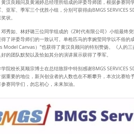
、黄汉良顾问及黄湘婷总经理所组成的评委导师团，根据参赛同学
亚军、季军三个优胜小组，分别可获得由BMGS SERVICES SDN.
张奖状。
、邓秀如、林妤璐三位同学组成的《Z时代有限公司》小组最终
获得了评委导师们的一致认可。单枪匹马的李婉莹同学以不俗的成
ness Model Canvas）”也获得了黄汉良顾问的特别赞扬
良好的团队默契以及恰如其分的演讲展示获得了季军。
学院校长莫顺宗博士在总结致辞中特别感谢BMGS SERVICES 
占据重要的地位，新兴创业者的人数也在不断攀升，本次比赛给
有参赛同学们，勿忘初心，未来加油。