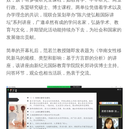
行政、东盟研究硕士、博士课程。两单位凭借着学术以及
办学理念的共识，现联合策划举办“陈六使弘毅国际讲
坛”系列讲座，广邀卓然有成的学问名家，弘扬学术、教
育与文化，并期望此活动能持续办下去，为社会和国家的
发展做出贡献。
简单的开幕礼后，范若兰教授随即发表题为《华南女性移
民新马的规模、类型和影响：基于方言群的分析》的讲
座，该讲座由新纪元国际教育学院院长郑诗傧博士主持。
问答环节，观众也相当活跃，热衷于交流。
1 / 4
❮
❯